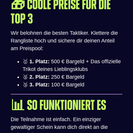
🎁 COOLE PREISE FÜR DIE
TOP 3
Wir belohnen die besten Taktiker. Klettere die
Rangliste hoch und sichere dir deinen Anteil
am Preispool:
🥇
1. Platz:
500 € Bargeld + Das offizielle
Trikot deines Lieblingsklubs
🥈
2. Platz:
250 € Bargeld
🥉
3. Platz:
100 € Bargeld
📊 SO FUNKTIONIERT ES
Die Teilnahme ist einfach. Ein einziger
gewaltiger Schein kann dich direkt an die