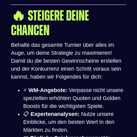
🔥 STEIGERE DEINE
CHANCEN
Behalte das gesamte Turnier über alles im
Auge, um deine Strategie zu maximieren!
Damit du die besten Gewinnscheine erstellen
und der Konkurrenz einen Schritt voraus sein
kannst, haben wir Folgendes für dich:
⚡
WM-Angebote:
Verpasse nicht unsere
speziellen erhöhten Quoten und Golden
Boosts für die wichtigsten Spiele.
📋
Expertenanalysen:
Nutze unsere
Einblicke, um den besten Wert in den
Märkten zu finden.