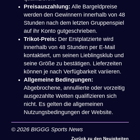
Preisauszahlung:
Alle Bargeldpreise
werden den Gewinnern innerhalb von 48
Stunden nach dem letzten Gruppenspiel
auf ihr Konto gutgeschrieben.
Trikot-Preis:
Der Erstplatzierte wird
innerhalb von 48 Stunden per E-Mail
kontaktiert, um seinen Lieblingsklub und
seine Größe zu bestätigen. Lieferzeiten
können je nach Verfügbarkeit variieren.
Allgemeine Bedingungen:
Abgebrochene, annullierte oder vorzeitig
ausgezahlte Wetten qualifizieren sich
nicht. Es gelten die allgemeinen
Nutzungsbedingungen der Website.
© 2026 BIGGG Sports News
Zurück zu den Neuigkeiten