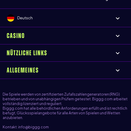
Deutsch
CASINO
NÜTZLICHE LINKS
ALLGEMEINES
Die Spiele werden von zertifizierten Zufallszahlengeneratoren (RNG)
betrieben und von unabhängigen Prüfern getestet. Biggg.com arbeitet
vollständig lizenziert und reguliert.
Biggg.com hat alle behördlichen Anforderungen erfüllt und ist rechtlich
befugt, Glücksspielangebote für alle Arten von Spielen und Wetten
anzubieten.
Kontakt: info@biggg.com